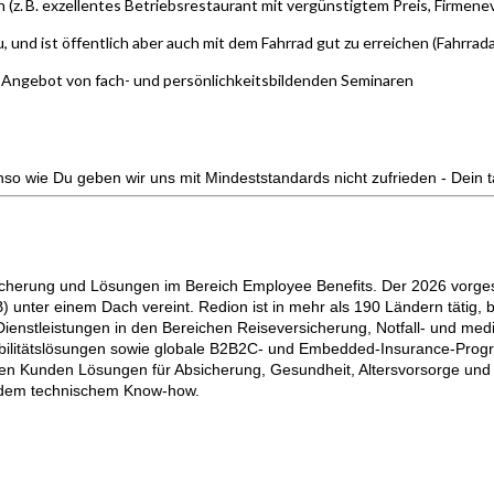
(z. B. exzellentes Betriebsrestaurant mit vergünstigtem Preis, Firme
u, und ist öffentlich aber auch mit dem Fahrrad gut zu erreichen (Fahrrad
in Angebot von fach- und persönlichkeitsbildenden Seminaren
o wie Du geben wir uns mit Mindeststandards nicht zufrieden - Dein t
rsicherung und Lösungen im Bereich Employee Benefits. Der 2026 vorges
unter einem Dach vereint. Redion ist in mehr als 190 Ländern tätig, be
ienstleistungen in den Bereichen Reiseversicherung, Notfall- und medi
d Mobilitätslösungen sowie globale B2B2C- und Embedded-Insurance-P
alen Kunden Lösungen für Absicherung, Gesundheit, Altersvorsorge und
endem technischem Know-how.