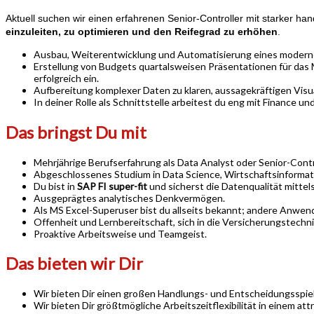
Aktuell suchen wir einen erfahrenen Senior-Controller mit starker ha
einzuleiten, zu optimieren und den Reifegrad zu erhöhen
.
Ausbau, Weiterentwicklung und Automatisierung eines modern
Erstellung von Budgets quartalsweisen Präsentationen für da
erfolgreich ein.
Aufbereitung komplexer Daten zu klaren, aussagekräftigen Visu
In deiner Rolle als Schnittstelle arbeitest du eng mit Finance un
Das bringst Du mit
Mehrjährige Berufserfahrung als Data Analyst oder Senior-Cont
Abgeschlossenes Studium in Data Science, Wirtschaftsinformatik
Du bist in
SAP FI super-fit
und sicherst die Datenqualität mittel
Ausgeprägtes analytisches Denkvermögen.
Als MS Excel-Superuser bist du allseits bekannt; andere Anwe
Offenheit und Lernbereitschaft, sich in die Versicherungstechni
Proaktive Arbeitsweise und Teamgeist.
Das bieten wir Dir
Wir bieten Dir einen großen Handlungs- und Entscheidungsspie
Wir bieten Dir größtmögliche Arbeitszeitflexibilität in einem a