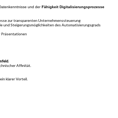
P-Datenkenntnisse und der
Fähigkeit Digitalisierungsprozesse
zesse zur transparenten Unternehmenssteuerung
le und Steigerungsmöglichkeiten des Automatisierungsgrads
r Präsentationen
mfeld
.
hnischer Affinität.
ein klarer Vorteil.