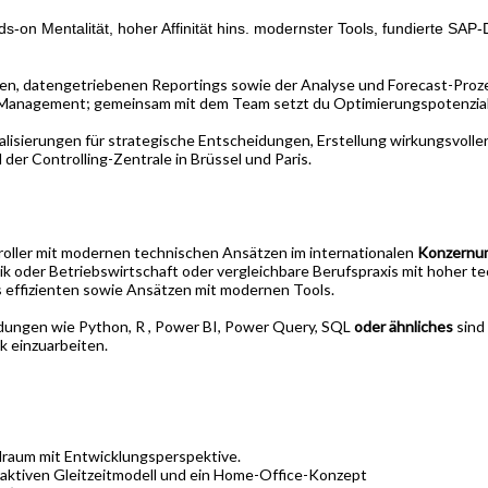
nds-on Mentalität, hoher Affinität hins. modernster Tools, fundierte SA
en, datengetriebenen Reportings sowie der Analyse und Forecast-Pro
s Management; gemeinsam mit dem Team setzt du Optimierungspotenzia
alisierungen für strategische Entscheidungen, Erstellung wirkungsvolle
d der Controlling-Zentrale in Brüssel und Paris.
roller mit modernen technischen Ansätzen im internationalen
Konzernu
 oder Betriebswirtschaft oder vergleichbare Berufspraxis mit hoher tec
s effizienten sowie Ansätzen mit modernen Tools.
ndungen wie Python, R , Power BI, Power Query, SQL
oder ähnliches
sind 
k einzuarbeiten.
lraum mit Entwicklungsperspektive.
ttraktiven Gleitzeitmodell und ein Home-Office-Konzept