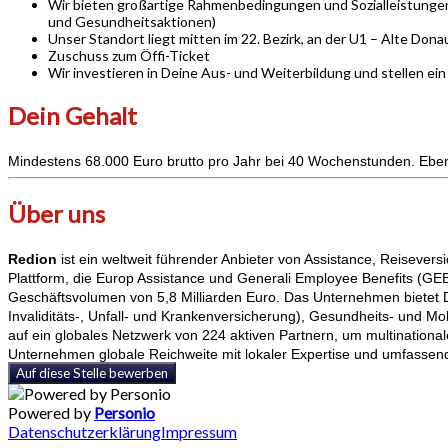
Wir bieten großartige Rahmenbedingungen und Sozialleistungen 
und Gesundheitsaktionen)
Unser Standort liegt mitten im 22. Bezirk, an der U1 – Alte Dona
Zuschuss zum Öffi-Ticket
Wir investieren in Deine Aus- und Weiterbildung und stellen e
Dein Gehalt
Mindestens 68.000 Euro brutto pro Jahr bei 40 Wochenstunden. Ebens
Über uns
Redion
ist ein weltweit führender Anbieter von Assistance, Reiseve
Plattform, die Europ Assistance und Generali Employee Benefits (GEB) 
Geschäftsvolumen von 5,8 Milliarden Euro. Das Unternehmen bietet D
Invaliditäts-, Unfall- und Krankenversicherung), Gesundheits- un
auf ein globales Netzwerk von 224 aktiven Partnern, um multination
Unternehmen globale Reichweite mit lokaler Expertise und umfass
Auf diese Stelle bewerben
Powered by
Personio
Datenschutzerklärung
Impressum